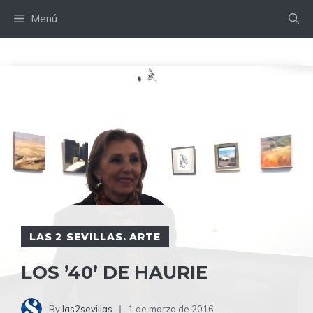
Saltar
Menú
al
contenido
LAS 2 SEVILLAS. ARTE
LOS ’40’ DE HAURIE
By
las2sevillas
1 de marzo de 2016