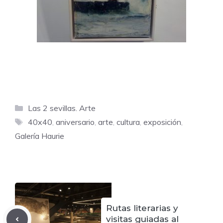
Categorías
Las 2 sevillas. Arte
Etiquetas
40x40
,
aniversario
,
arte
,
cultura
,
exposición
,
Galería Haurie
Rutas literarias y
visitas guiadas al