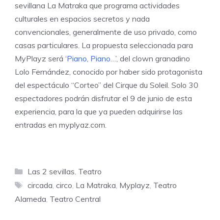
sevillana
La Matraka
que programa actividades
culturales en espacios secretos y nada
convencionales, generalmente de uso privado, como
casas particulares. La propuesta seleccionada para
MyPlayz será ‘
Piano, Piano
…’, del clown granadino
Lolo Fernández, conocido por haber sido protagonista
del espectáculo “Corteo” del Cirque du Soleil. Solo 30
espectadores podrán disfrutar el 9 de junio de esta
experiencia, para la que ya pueden adquirirse las
entradas en
myplyaz.com
.
Categorías
Las 2 sevillas. Teatro
Etiquetas
circada
,
circo
,
La Matraka
,
Myplayz
,
Teatro
Alameda
,
Teatro Central