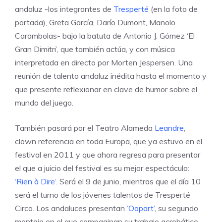
andaluz -los integrantes de
Tresperté
(en la foto de
portada), Greta García, Darío Dumont, Manolo
Carambolas- bajo la batuta de Antonio J. Gómez ‘El
Gran Dimitri’, que también actúa, y con música
interpretada en directo por Morten Jespersen. Una
reunión de talento andaluz inédita hasta el momento y
que presente reflexionar en clave de humor sobre el
mundo del juego.
También pasará por el Teatro Alameda
Leandre
,
clown referencia en toda Europa, que ya estuvo en el
festival en 2011 y que ahora regresa para presentar
el que a juicio del festival es su mejor espectáculo:
‘Rien à Dire
‘. Será el 9 de junio, mientras que el día 10
será el turno de los jóvenes talentos de Tresperté
Circo. Los andaluces presentan
‘Oopart’
, su segundo
montaje en el que compaginan su trabajo acrobático