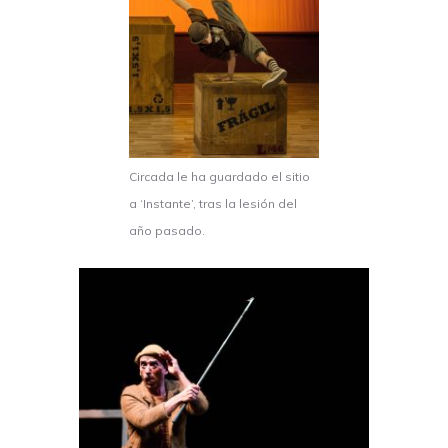
Circada le ha guardado el sitio
a ‘Instante’, tras la lesión del
año pasado.