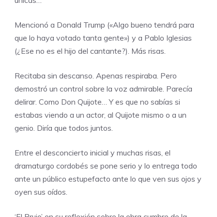
únicas…
Mencionó a Donald Trump («Algo bueno tendrá para
que lo haya votado tanta gente») y a Pablo Iglesias
(¿Ese no es el hijo del cantante?). Más risas.
Recitaba sin descanso. Apenas respiraba. Pero
demostró un control sobre la voz admirable. Parecía
delirar. Como Don Quijote… Y es que no sabías si
estabas viendo a un actor, al Quijote mismo o a un
genio. Diría que todos juntos.
Entre el desconcierto inicial y muchas risas, el
dramaturgo cordobés se pone serio y lo entrega todo
ante un público estupefacto ante lo que ven sus ojos y
oyen sus oídos.
‘El Brujo’ en su reflexión sobre la obra cumbre de la