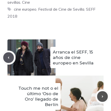
sevillas. Cine
Etiquetas
cine europeo
,
Festival de Cine de Sevilla
,
SEFF
2018
Arranca el SEFF, 15
años de cine
europeo en Sevilla
Touch me not o el
último ‘Oso de
Oro’ llegado de
Berlín