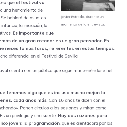
ntea que
el festival va
omo una herramienta de
Javier Estrada, durante un
 Se hablará de asuntos
momento de la entrevista.
nfancia, la iniciación, la
ativos.
Es importante que
más de un gran creador es un gran pensador. Es
ue necesitamos faros, referentes en estos tiempos
.
o diferencial en el Festival de Sevilla.
tival cuenta con un público que sigue manteniéndose fiel
 que tenemos algo que es incluso mucho mejor: la
venes, cada años más
. Con 16 años te dicen con el
hando». Ponen círculos a las sesiones y miran como
s un privilegio y una suerte.
Hay dos razones para
lico joven: la programación
, que es alentadora por las