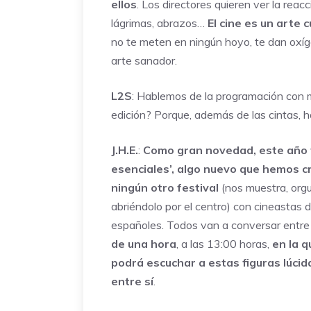
ellos
. Los directores quieren ver la reacc
lágrimas, abrazos…
El cine es un arte 
no te meten en ningún hoyo, te dan oxíg
arte sanador.
L2S
: Hablemos de la programación con 
edición? Porque, además de las cintas, h
J.H.E.
:
Como gran novedad, este año t
esenciales’, algo nuevo que hemos c
ningún otro festival
(nos muestra, org
abriéndolo por el centro) con cineastas 
españoles. Todos van a conversar entre 
de una hora
, a las 13:00 horas,
en la q
podrá escuchar a estas figuras lúcid
entre sí
.