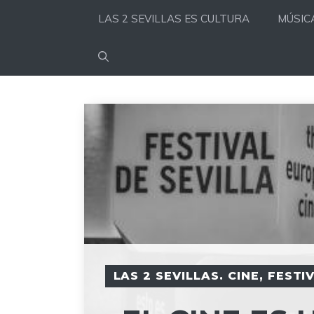
Saltar
LAS 2 SEVILLAS ES CULTURA
MÚSIC
al
contenido
LAS 2 SEVILLAS. CINE
,
FESTIV