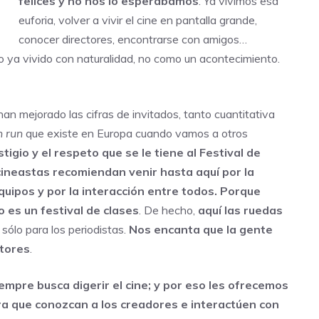
felices y no nos lo esperábamos
. Ya vivimos esa
euforia, volver a vivir el cine en pantalla grande,
conocer directores, encontrarse con amigos…
o ya vivido con naturalidad, no como un acontecimiento.
an mejorado las cifras de invitados, tanto cuantitativa
n run
que existe en Europa cuando vamos a otros
tigio y el respeto que se le tiene al
Festival de
cineastas recomiendan venir hasta aquí por la
quipos y por la interacción entre todos. Porque
o es un festival de clases
. De hecho,
aquí las ruedas
o sólo para los periodistas.
Nos encanta que la gente
ctores
.
siempre busca digerir el cine; y por eso les ofrecemos
a que conozcan a los creadores e interactúen con