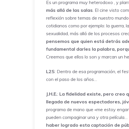
Es un programa muy heterodoxo , y pla
más allá de las salas
. El cine visto c
reflexión sobre temas de nuestro mundo
cotidianos como por ejemplo: la guerra, la i
sexualidad, más allá de los procesos cre
pensemos que quien está detrás ade
fundamental darles la palabra, porq
Creemos que ellos lo son y marcan un hech
L2S
: Dentro de esa programación, el fes
con el paso de los años…
J.H.E.
:
La fidelidad existe, pero creo
llegada de nuevos espectadores, jó
programa de mano que «me estoy enganc
pueden compaginar una y otra película… E
haber logrado esta captación de púb