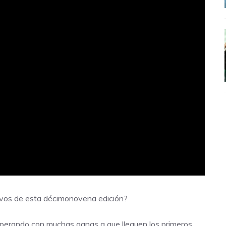
ivos de esta décimonovena edición?
sperando con muchas ganas a que lleguen los primeros