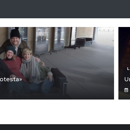
L
rotesta»
Un