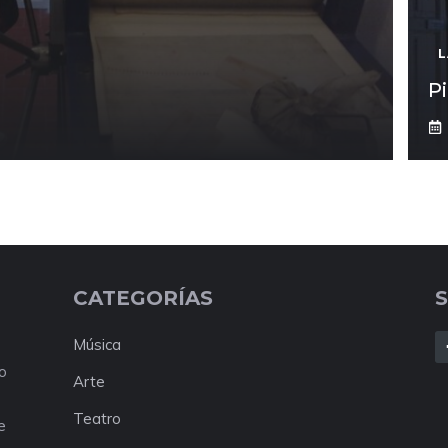
L
P
CATEGORÍAS
Música
No
Arte
Teatro
e