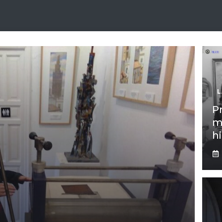
L
P
m
h