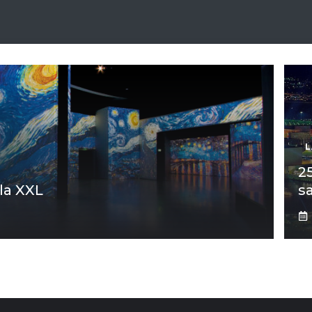
L
2
la XXL
s