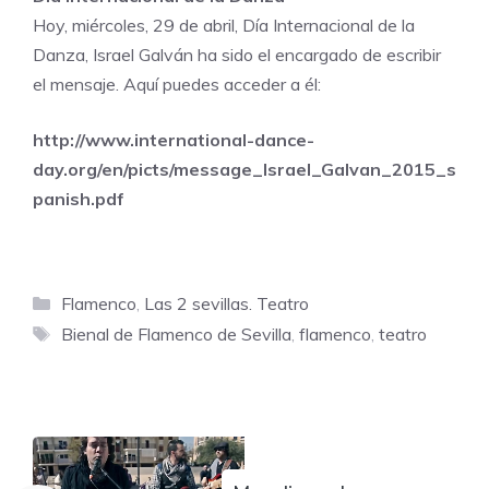
Hoy, miércoles, 29 de abril, Día Internacional de la
Danza, Israel Galván ha sido el encargado de escribir
el mensaje. Aquí puedes acceder a él:
http://www.international-dance-
day.org/en/picts/message_Israel_Galvan_2015_s
panish.pdf
Categorías
Flamenco
,
Las 2 sevillas. Teatro
Etiquetas
Bienal de Flamenco de Sevilla
,
flamenco
,
teatro