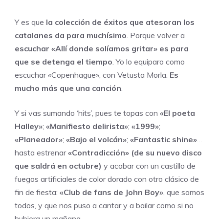
Y es que
la colección de éxitos que atesoran los
catalanes da para muchísimo
. Porque volver a
escuchar «Allí donde solíamos gritar» es para
que se detenga el tiempo
. Yo lo equiparo como
escuchar «Copenhague», con Vetusta Morla.
Es
mucho más que una canción
.
Y si vas sumando ‘hits’, pues te topas con
«El poeta
Halley»
;
«Manifiesto delirista»
;
«1999»
;
«Planeador»
;
«Bajo el volcán»
;
«Fantastic shine»
…
hasta estrenar
«Contradicción» (de su nuevo disco
que saldrá en octubre)
y acabar con un castillo de
fuegos artificiales de color dorado con otro clásico de
fin de fiesta:
«Club de fans de John Boy»
, que somos
todos, y que nos puso a cantar y a bailar como si no
hubiera un mañana.