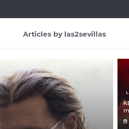
Articles by las2sevillas
L
K
m