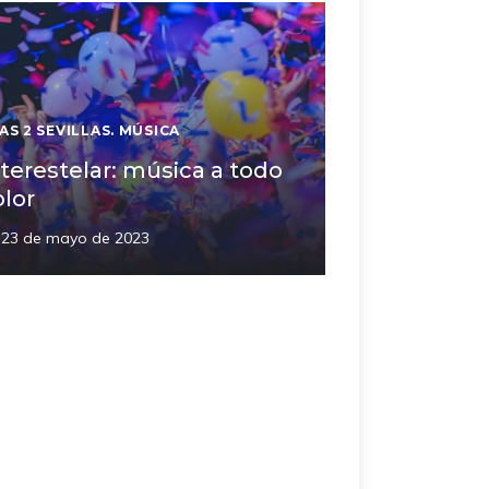
AS 2 SEVILLAS. MÚSICA
nterestelar: música a todo
olor
23 de mayo de 2023