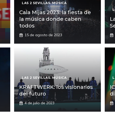
LAS 2 SEVILLAS. MÚSICA
L
Cala Mijas 2023: la fiesta de
la música donde caben
L
todos
Se
15 de agosto de 2023
LAS 2 SEVILLAS. MÚSICA
L
KRAFTWERK: los visionarios
I
del futuro
di
4 de julio de 2023