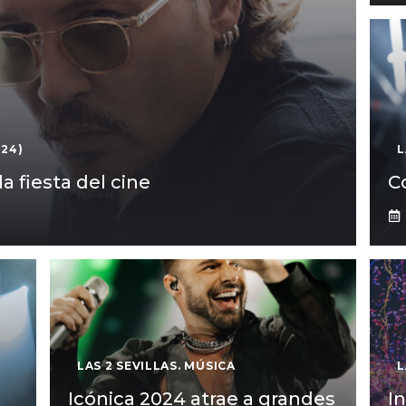
024)
L
a fiesta del cine
C
LAS 2 SEVILLAS. MÚSICA
L
Icónica 2024 atrae a grandes
I