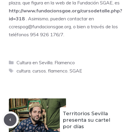
plaza, que figura en la web de la Fundación SGAE, es
http://www.fundacionsgae.org/cursodetalle.php?
id=318
. Asimismo, pueden contactar en
ccrespog@fundacionsgae.org, o bien a través de los
teléfonos 954 926 176/7.
Categorías
Cultura en Sevilla
,
Flamenco
Etiquetas
cultura
,
cursos
,
flamenco
,
SGAE
Territorios Sevilla
presenta su cartel
por días