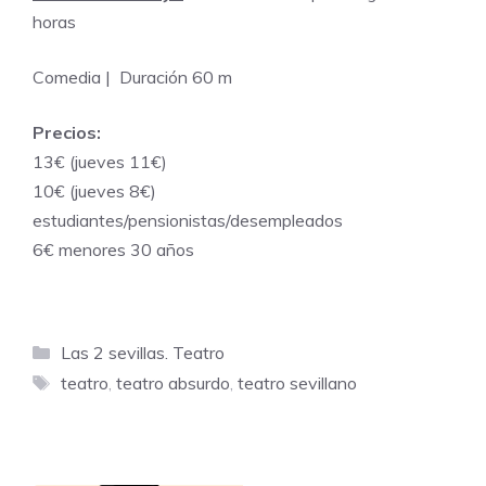
horas
Comedia | Duración 60 m
Precios:
13€ (jueves 11€)
10€ (jueves 8€)
estudiantes/pensionistas/desempleados
6€ menores 30 años
Categorías
Las 2 sevillas. Teatro
Etiquetas
teatro
,
teatro absurdo
,
teatro sevillano