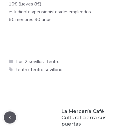
10€ (jueves 8€)
estudiantes/pensionistas/desempleados
6€ menores 30 años
Categorías
Las 2 sevillas. Teatro
Etiquetas
teatro
,
teatro sevillano
La Mercería Café
Cultural cierra sus
puertas