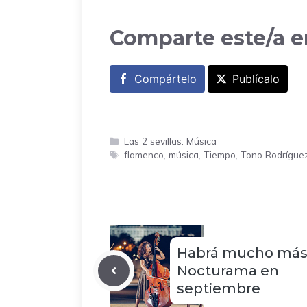
Comparte este/a e
Compártelo
Publícalo
Categorías
Las 2 sevillas. Música
Etiquetas
flamenco
,
música
,
Tiempo
,
Tono Rodrígue
Habrá mucho má
Nocturama en
septiembre