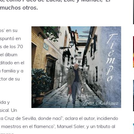
 muchos otros.
s’ en su
espuntó en
s de los 70
el álbum
ditado en el
 familia y a
ctor de su
ida y
ical. Un
a Cruz de Sevilla, donde nací”, aclara el autor, incidiendo
aestros en el flamenco”, Manuel Soler, y un tributo al