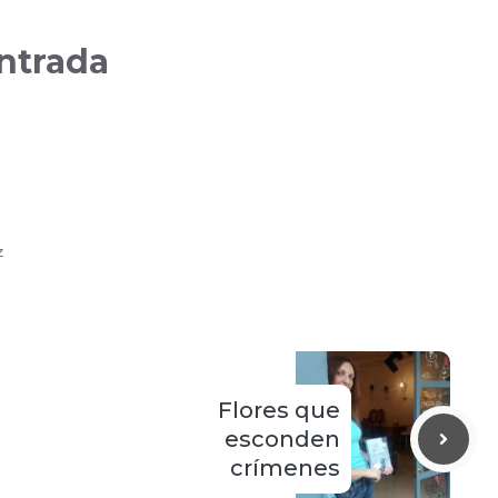
ntrada
z
s
Flores que
esconden
crímenes