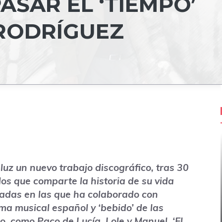
ASAR EL ‘TIEMPO’
RODRÍGUEZ
 luz un nuevo trabajo discográfico, tras 30
los que comparte la historia de su vida
cadas en las que ha colaborado con
ma musical español y ‘bebido’ de las
, como Paco de Lucía, Lole y Manuel, ‘El