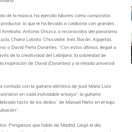
ermana.
o de la música, ha ejercido labores como compositor,
y productor, lo que le ha llevado a colaborar con grandes
l Arrebato, Antonio Orozco, o reconocidos del panorama
ucía, Chano Lobato, Chocolate, Inés Bacán, Agujetas,
ano’ o David Peña Dorantes. “Con estos últimos, llegué a
vés de la creatividad del Lebrijano, la sobriedad de
 la inspiración de David (Dorantes) y la mirada universal
a contado con la guitarra eléctrica de José María Lora
usionaron en cada inolvidable ensayo”; la guitarra
“delicado tacto de los dedos” de Manuel Nieto en el bajo,
lsación”.
o, Pongamos que hablo de Madrid, Llegó el día,