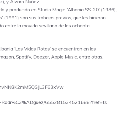
voz), y Álvaro Núñez
ado y producido en Studio Magic. ‘Albania SS-20’ (1986),
’ (1991) son sus trabajos previos, que les hicieron
o entre la movida sevillana de los ochenta
lbania ‘Las Vidas Rotas’ se encuentran en las
mazon, Spotify, Deezer, Apple Music, entre otras.
UCPnvNN8K2mM5QSJL3F63xVw
ono-Rodr%C3%ADguez/655281534521688?fref=ts