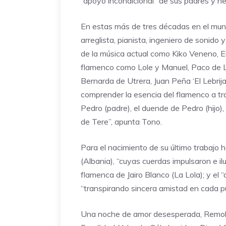
“apoyo incondicional” de sus padres y h
En estas más de tres décadas en el mund
arreglista, pianista, ingeniero de sonido 
de la música actual como Kiko Veneno, E
flamenco como Lole y Manuel, Paco de L
Bernarda de Utrera, Juan Peña ‘El Lebrij
comprender la esencia del flamenco a tra
Pedro (padre), el duende de Pedro (hijo),
de Tere”, apunta Tono.
Para el nacimiento de su último trabajo h
(Albania), “cuyas cuerdas impulsaron e il
flamenca de Jairo Blanco (La Lola); y el 
“transpirando sincera amistad en cada pu
Una noche de amor desesperada, Remolin