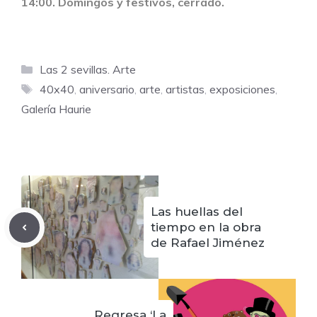
14:00.
Domingos y festivos, cerrado.
Categorías
Las 2 sevillas. Arte
Etiquetas
40x40
,
aniversario
,
arte
,
artistas
,
exposiciones
,
Galería Haurie
Las huellas del
tiempo en la obra
de Rafael Jiménez
Regresa ‘La