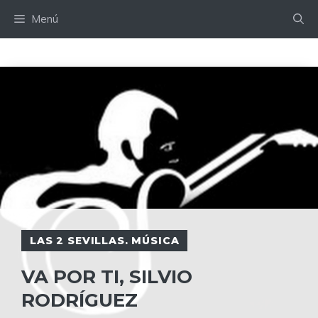
Saltar
Menú
al
contenido
LAS 2 SEVILLAS. MÚSICA
VA POR TI, SILVIO
RODRÍGUEZ