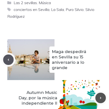
Categorías
Las 2 sevillas. Música
Etiquetas
conciertos en Sevilla
,
La Sala
,
Puro Silvio
,
Silvio
Rodríguez
Maga despedirá
en Sevilla su 15
aniversario a lo
grande
Autumn Music
Day, por la música
independiente II