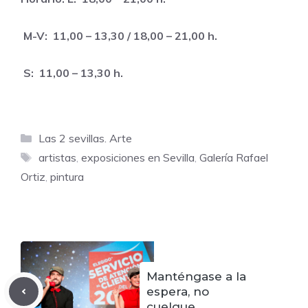
M-V: 11,00 – 13,30 / 18,00 – 21,00 h.
S: 11,00 – 13,30 h.
Categorías
Las 2 sevillas. Arte
Etiquetas
artistas
,
exposiciones en Sevilla
,
Galería Rafael
Ortiz
,
pintura
Manténgase a la
espera, no
cuelgue