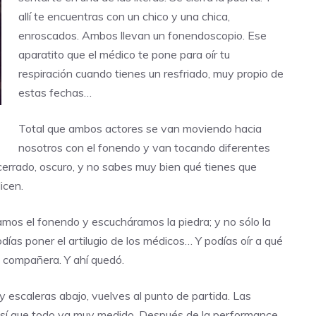
allí te encuentras con un chico y una chica,
enroscados. Ambos llevan un fonendoscopio. Ese
aparatito que el médico te pone para oír tu
respiración cuando tienes un resfriado, muy propio de
estas fechas…
Total que ambos actores se van moviendo hacia
nosotros con el fonendo y van tocando diferentes
cerrado, oscuro, y no sabes muy bien qué tienes que
icen.
amos el fonendo y escucháramos la piedra; y no sólo la
odías poner el artilugio de los médicos… Y podías oír a qué
tu compañera. Y ahí quedó.
 escaleras abajo, vuelves al punto de partida. Las
así que todo va muy medido. Después de la performance,