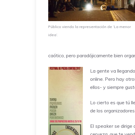
Público viendo la representación de ‘La menor
idea’.
caótico, pero paradójicamente bien orga
La gente va llegando
online. Pero hay otr
ellos- y siempre gust
Lo cierto es que tú 
de los organizadores
El
speaker
se dirige 
cerveza, que te vende