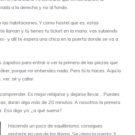
rada a la derecha y no al fondo.
n las habitaciones. Y como hostel que es, estas
te llaman y tú tienes tu ticket en la mano, vas subiendo
es- y allí te espera una chica en la puerta donde se va a
 zapatos para entrar a ver la primera de las piezas que
ker, porque no entiendes nada. Pero tú lo haces. Aquí lo
er, oír y callar.
comprender. Es mejor relajarse y dejarse llevar… Puedes
rtas; duran algo más de 20 minutos. A nosotros la primera
’. Eso digo yo, ¿a qué suena?
Haciendo un poco de equilibrismo, consigues
sentarte en una de las literas. Se cierra la puerta. Y