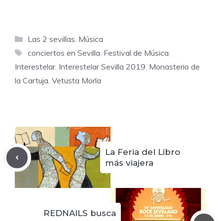
Categorías
Las 2 sevillas. Música
Etiquetas
conciertos en Sevilla
,
Festival de Música
,
Interestelar
,
Interestelar Sevilla 2019
,
Monasterio de
la Cartuja
,
Vetusta Morla
La Feria del Libro
más viajera
REDNAILS busca