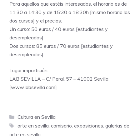
Para aquellos que estéis interesados, el horario es de
11:30 a 14:30 y de 15:30 a 18:30h [mismo horario los
dos cursos] y el precios:
Un curso: 50 euros / 40 euros [estudiantes y
desempleados]
Dos cursos: 85 euros / 70 euros [estudiantes y
desempleados]
Lugar impartición
LAB SEVILLA – C/ Peral, 57 – 41002 Sevilla
[
www.labsevilla.com
]
Categorías
Cultura en Sevilla
Etiquetas
arte en sevilla
,
comisario
,
exposiciones
,
galerías de
arte en sevilla