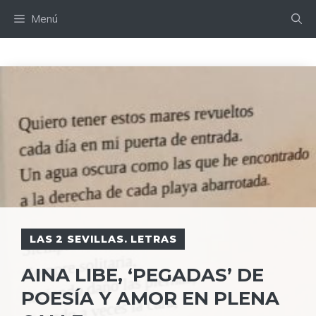
Saltar
Menú
al
contenido
LAS 2 SEVILLAS. LETRAS
AINA LIBE, ‘PEGADAS’ DE
POESÍA Y AMOR EN PLENA