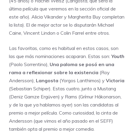
(45 años) o Rachel Weisz (Langosta, que será la
última película que veremos en la sección oficial de
este año). Alicia Vikander y Margherita Buy completan
la lista). El de mejor actor se lo disputarán Michael
Caine, Vincent Lindon o Colin Farrel entre otros.
Las favoritas, como es habitual en estos casos, son
las que más nominaciones acaparan. Estas son:
Youth
(Paolo Sorrentino),
Una paloma se posó en una
rama a reflexionar sobre la existencia
(Roy
Andersson),
Langosta
(Yorgos Lanthimos) y
Victoria
(Sebastian Schiper). Estas cuatro, junto a Mustang
(Deniz Gamze Ergüven) y Rams (Grímur Hákonarson,
y de la que ya hablamos ayer) son las candidatas al
premio a mejor película. Como curiosidad, la cinta de
Andersson (que vimos el año pasado en el SEFF)
también opta al premio a mejor comedia.