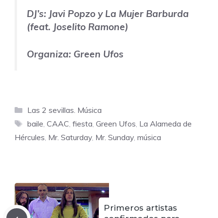
DJ’s: Javi Popzo y La Mujer Barburda
(feat. Joselito Ramone)
Organiza:
Green Ufos
Categorías
Las 2 sevillas. Música
Etiquetas
baile
,
CAAC
,
fiesta
,
Green Ufos
,
La Alameda de
Hércules
,
Mr. Saturday
,
Mr. Sunday
,
música
Primeros artistas