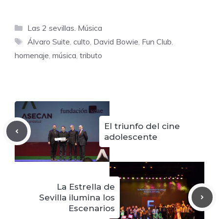
Categorías
Las 2 sevillas. Música
Etiquetas
Álvaro Suite
,
culto
,
David Bowie
,
Fun Club
,
homenaje
,
música
,
tributo
El triunfo del cine
adolescente
La Estrella de
Sevilla ilumina los
Escenarios