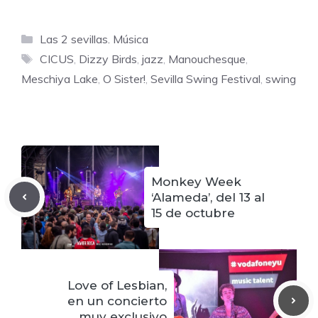
Categorías
Las 2 sevillas. Música
Etiquetas
CICUS
,
Dizzy Birds
,
jazz
,
Manouchesque
,
Meschiya Lake
,
O Sister!
,
Sevilla Swing Festival
,
swing
Monkey Week
‘Alameda’, del 13 al
15 de octubre
Love of Lesbian,
en un concierto
muy exclusivo