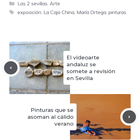
Categorías
Las 2 sevillas. Arte
Etiquetas
exposición
,
La Caja China
,
María Ortega
,
pinturas
El videoarte
andaluz se
somete a revisión
en Sevilla
Pinturas que se
asoman al cálido
verano