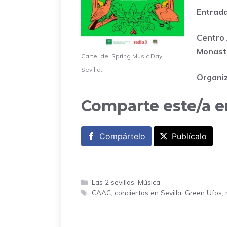
Entrada
Centro
Monaste
Cartel del Spring Music Day
Sevilla.
Organi
Comparte este/a e
Compártelo
Publícalo
Categorías
Las 2 sevillas. Música
Etiquetas
CAAC
,
conciertos en Sevilla
,
Green Ufos
,