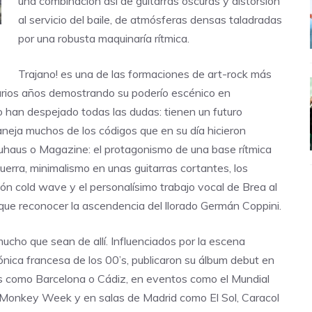
una combinación así de guitarras oscuras y distorsión
al servicio del baile, de atmósferas densas taladradas
por una robusta maquinaría rítmica.
Trajano!
es una de las formaciones de art-rock más
arios años demostrando su poderío escénico en
co han despejado todas las dudas: tienen un futuro
neja muchos de los códigos que en su día hicieron
uhaus o Magazine: el protagonismo de una base rítmica
rra, minimalismo en unas guitarras cortantes, los
ción cold wave y el personalísimo trabajo vocal de Brea al
que reconocer la ascendencia del llorado Germán Coppini.
ucho que sean de allí. Influenciados por la escena
rónica francesa de los 00’s, publicaron su álbum debut en
es como Barcelona o Cádiz, en eventos como el Mundial
el Monkey Week y en salas de Madrid como El Sol, Caracol