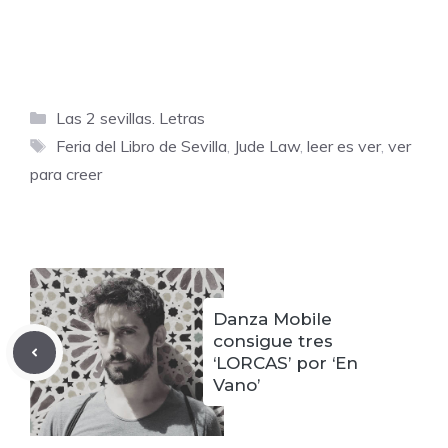
Categorías
Las 2 sevillas. Letras
Etiquetas
Feria del Libro de Sevilla
,
Jude Law
,
leer es ver
,
ver
para creer
Danza Mobile
consigue tres
‘LORCAS’ por ‘En
Vano’