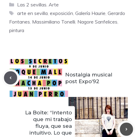
Categorías
Las 2 sevillas. Arte
Etiquetas
arte en sevilla
,
exposición
,
Galería Haurie
,
Gerardo
Fontanes
,
Massimiliano Tonelli
,
Nagore Sanfelices
,
pintura
Nostalgia musical
post Expo’92
La Boîte: “Intento
que mi trabajo
fluya, que sea
intuitivo. Lo que