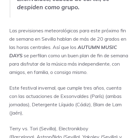
despiden como grupo.
Las previsiones meteorológicas para este próximo fin
de semana en Sevilla hablan de más de 20 grados en
las horas centrales. Así que los
AUTUMN MUSIC
DAYS
se perfilan como un buen plan de fin de semana
para disfrutar de la música más independiente, con
amigos, en familia, o consigo mismo.
Este festival invernal, que cumple tres años, cuenta
con las actuaciones de
Exsonvaldes
(París) (ambas
jornadas),
Detergente Líquido
(Cádiz),
Blam de Lam
(Jaén),
Terry vs. Tori
(Sevilla),
Electronikboy
(Barcelona),
Astropålido
(Sevilla),
Yakolev
(Sevilla) y