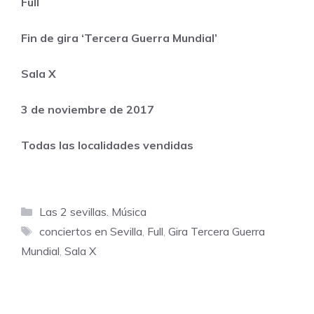
Full
Fin de gira ‘Tercera Guerra Mundial’
Sala X
3 de noviembre de 2017
Todas las localidades vendidas
Categorías
Las 2 sevillas. Música
Etiquetas
conciertos en Sevilla
,
Full
,
Gira Tercera Guerra
Mundial
,
Sala X